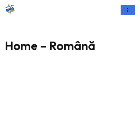
Sari
la
conținut
Home – Română